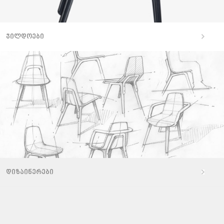
ჯილდოები
დიზაინერები