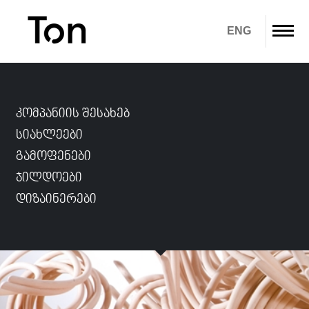
ENG
ჩვენ შესახებ
ᲙᲝᲛᲞᲐᲜᲘᲘᲡ ᲨᲔᲡᲐᲮᲔᲑ
პროდუქტები
ᲡᲘᲐᲮᲚᲔᲔᲑᲘ
ᲒᲐᲛᲝᲤᲔᲜᲔᲑᲘ
გადმოწერა
ᲯᲘᲚᲓᲝᲔᲑᲘ
გალერეა
ᲓᲘᲖᲐᲘᲜᲔᲠᲔᲑᲘ
IN STOCK
კონტაქტი