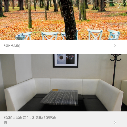
მუხრანი
ყავის სახლი - ვ.ფშაველას
19