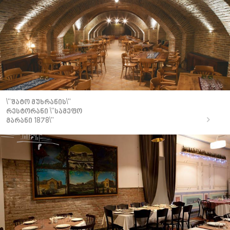
\"შატო მუხრანის\"
რესტორანი \"სამეფო
მარანი 1878\"