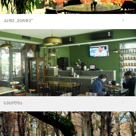
კაფე „ვერდე“
სესილია